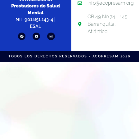
info@acopresam.org
Prestadores de Salud
Mental
CR 49 No 74 - 145
NIT 901.851.143-4 |
Barranquilla,
ESAL
Atlántico
TODOS LOS DERECHOS RESERVADOS - ACOPRESAM 2026